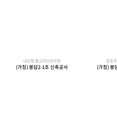
내진형 열교차단브라켓
창호주
(가칭) 봉담2-1초 신축공사
(가칭) 봉