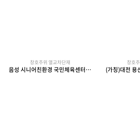
창호주위 열교차단재
창호주
음성 시니어친환경 국민체육센터 건립사업
(가칭)대전 용