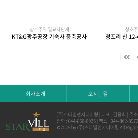
창호주위 열교차단재
창호주
KT&G광주공장 기숙사 증축공사
청포리 산 12
회사소개
오시는길
(주)스타빌엔지니어링 | 대표 : 김웅회 | 주소
전화 : 044-868-8936 | 팩스 : 044-862-8
©2026 by (주)스타빌엔지니어링 All Rights 